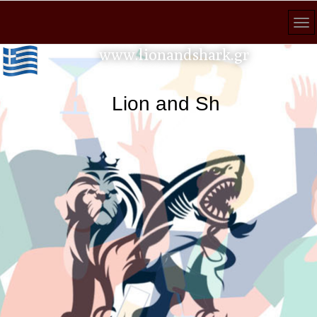
www.lionandshark.gr
Lion and Shark κάθε ανα