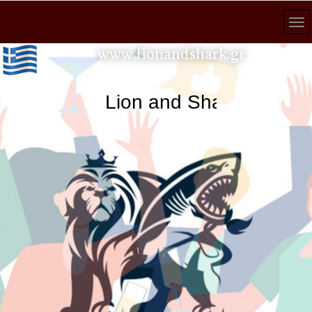
www.lionandshark.gr
Lion and Shark κάθε ανα