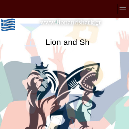
www.lionandshark.gr
Lion and Shark κάθε ανα