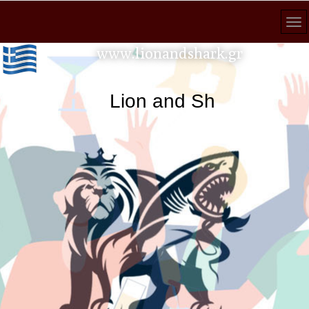
www.lionandshark.gr
Lion and Shark κάθε ανα