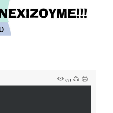
υ
691