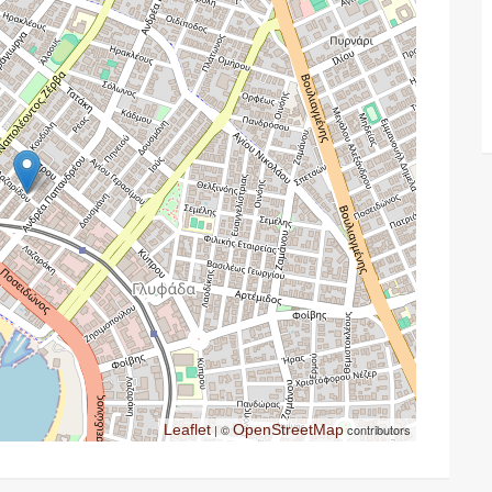
Leaflet
| ©
OpenStreetMap
contributors