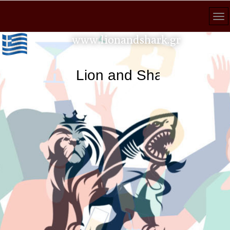
www.lionandshark.gr
Lion and Shark κάθε αναζ