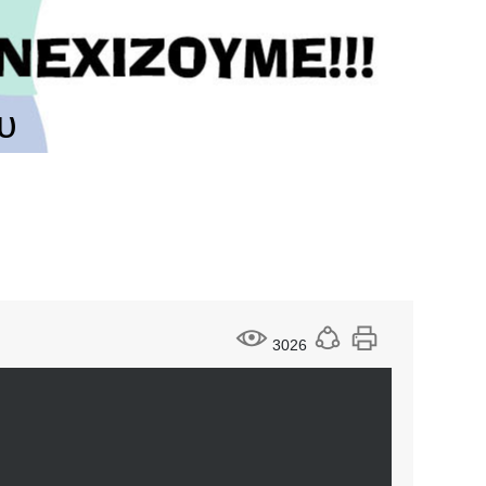
υ
3026