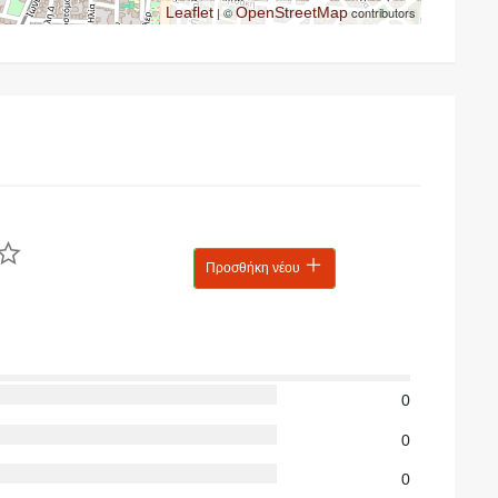
Leaflet
| ©
OpenStreetMap
contributors
Προσθήκη νέου
0
0
0