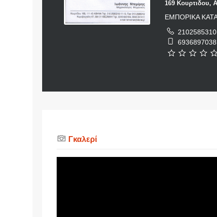
169 Κουρτιδου, 
ΕΜΠΟΡΙΚΑ ΚΑΤ
2102585310
6936897038
Γκαλερί