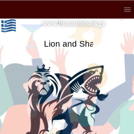
www.lionandshark.gr
Lion and Shark κάθε αναζ