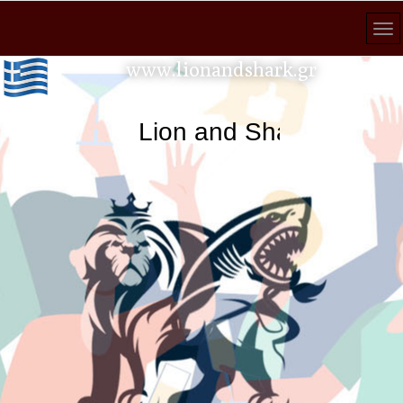
www.lionandshark.gr
Lion and Shark κάθε ανα