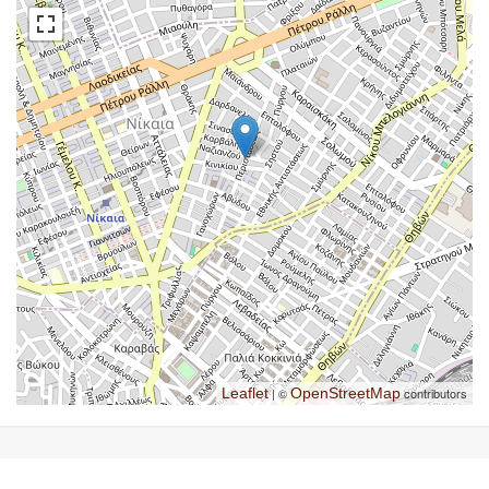
Leaflet
| ©
OpenStreetMap
contributors