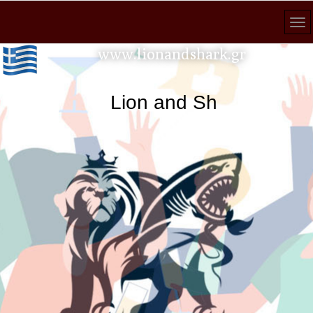
www.lionandshark.gr
Lion and Shark κάθε ανα